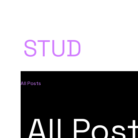
CAKE
STUD
IO
All Posts
All Pos